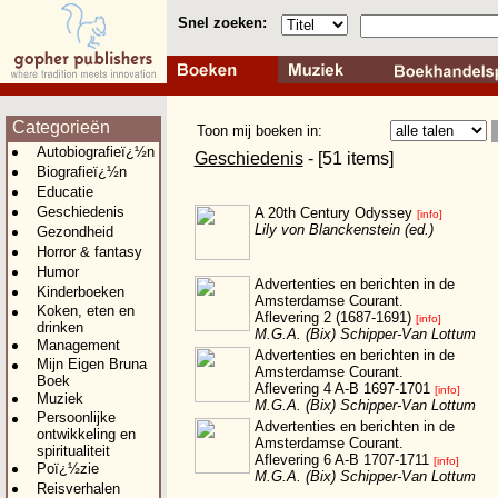
Snel zoeken:
Categorieën
Toon mij boeken in:
Autobiografieï¿½n
Geschiedenis
- [51 items]
Biografieï¿½n
Educatie
Geschiedenis
A 20th Century Odyssey
[info]
Lily von Blanckenstein (ed.)
Gezondheid
Horror & fantasy
Humor
Advertenties en berichten in de
Kinderboeken
Amsterdamse Courant.
Koken, eten en
Aflevering 2 (1687-1691)
[info]
drinken
M.G.A. (Bix) Schipper-Van Lottum
Management
Advertenties en berichten in de
Mijn Eigen Bruna
Amsterdamse Courant.
Boek
Aflevering 4 A-B 1697-1701
[info]
Muziek
M.G.A. (Bix) Schipper-Van Lottum
Persoonlijke
Advertenties en berichten in de
ontwikkeling en
Amsterdamse Courant.
spiritualiteit
Aflevering 6 A-B 1707-1711
[info]
Poï¿½zie
M.G.A. (Bix) Schipper-Van Lottum
Reisverhalen