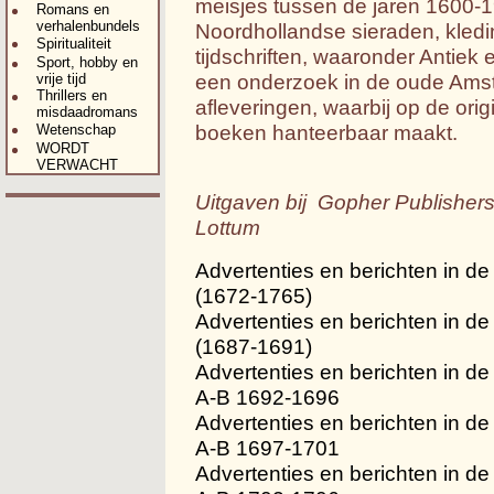
meisjes tussen de jaren 1600-1
Romans en
verhalenbundels
Noordhollandse sieraden, kledi
Spiritualiteit
tijdschriften, waaronder Antiek
Sport, hobby en
een onderzoek in de oude Ams
vrije tijd
Thrillers en
afleveringen, waarbij op de orig
misdaadromans
boeken hanteerbaar maakt.
Wetenschap
WORDT
VERWACHT
Uitgaven bij Gopher Publisher
Lottum
Advertenties en berichten in d
(1672-1765)
Advertenties en berichten in d
(1687-1691)
Advertenties en berichten in d
A-B 1692-1696
Advertenties en berichten in d
A-B 1697-1701
Advertenties en berichten in d