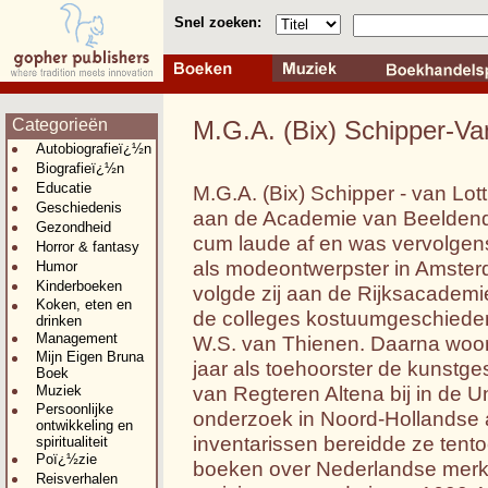
Snel zoeken:
Categorieën
M.G.A. (Bix) Schipper-Va
Autobiografieï¿½n
Biografieï¿½n
Educatie
M.G.A. (Bix) Schipper - van Lo
Geschiedenis
aan de Academie van Beeldend
Gezondheid
cum laude af en was vervolgens
Horror & fantasy
als modeontwerpster in Amster
Humor
Kinderboeken
volgde zij aan de Rijksacademi
Koken, eten en
de colleges kostuumgeschiedenis
drinken
Management
W.S. van Thienen. Daarna woon
Mijn Eigen Bruna
jaar als toehoorster de kunstge
Boek
van Regteren Altena bij in de U
Muziek
Persoonlijke
onderzoek in Noord-Hollandse a
ontwikkeling en
inventarissen bereidde ze tento
spiritualiteit
Poï¿½zie
boeken over Nederlandse merk-
Reisverhalen