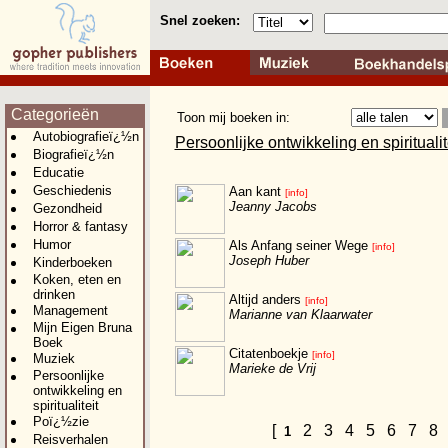
Snel zoeken:
Categorieën
Toon mij boeken in:
Autobiografieï¿½n
Persoonlijke ontwikkeling en spiritualit
Biografieï¿½n
Educatie
Geschiedenis
Aan kant
[info]
Jeanny Jacobs
Gezondheid
Horror & fantasy
Humor
Als Anfang seiner Wege
[info]
Joseph Huber
Kinderboeken
Koken, eten en
drinken
Altijd anders
[info]
Management
Marianne van Klaarwater
Mijn Eigen Bruna
Boek
Citatenboekje
[info]
Muziek
Marieke de Vrij
Persoonlijke
ontwikkeling en
spiritualiteit
Poï¿½zie
[
2
3
4
5
6
7
8
1
Reisverhalen