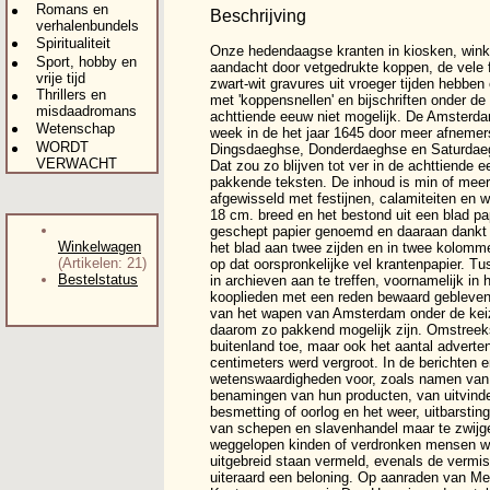
Romans en
Beschrijving
verhalenbundels
Spiritualiteit
Onze hedendaagse kranten in kiosken, wink
Sport, hobby en
aandacht door vetgedrukte koppen, de vele fo
vrije tijd
zwart-wit gravures uit vroeger tijden hebbe
Thrillers en
met 'koppensnellen' en bijschriften onder de
misdaadromans
achttiende eeuw niet mogelijk. De Amsterda
Wetenschap
week in de het jaar 1645 door meer afnemer
WORDT
Dingsdaeghse, Donderdaeghse en Saturdaeg
VERWACHT
Dat zou zo blijven tot ver in de achttiende
pakkende teksten. De inhoud is min of meer
afgewisseld met festijnen, calamiteiten en
18 cm. breed en het bestond uit een blad pa
geschept papier genoemd en daaraan dankt h
Winkelwagen
het blad aan twee zijden en in twee kolomm
(Artikelen: 21)
op dat oorspronkelijke vel krantenpapier. T
Bestelstatus
in archieven aan te treffen, voornamelijk in
kooplieden met een reden bewaard gebleven.
van het wapen van Amsterdam onder de keiz
daarom zo pakkend mogelijk zijn. Omstreeks
buitenland toe, maar ook het aantal adverten
centimeters werd vergroot. In de berichten
wetenswaardigheden voor, zoals namen van
benamingen van hun producten, van uitvind
besmetting of oorlog en het weer, uitbarst
van schepen en slavenhandel maar te zwijge
weggelopen kinden of verdronken mensen wa
uitgebreid staan vermeld, evenals de vermi
uiteraard een beloning. Op aanraden van Me