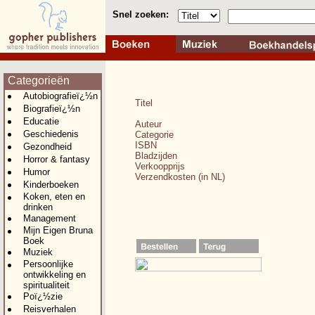
Snel zoeken:
Categorieën
Autobiografieï¿½n
Titel
Biografieï¿½n
Educatie
Auteur
Geschiedenis
Categorie
ISBN
Gezondheid
Bladzijden
Horror & fantasy
Verkoopprijs
Humor
Verzendkosten (in NL)
Kinderboeken
Koken, eten en
drinken
Management
Mijn Eigen Bruna
Boek
Muziek
Persoonlijke
ontwikkeling en
spiritualiteit
Poï¿½zie
Reisverhalen