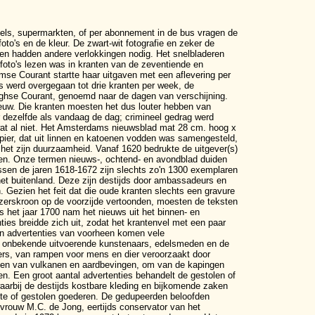
els, supermarkten, of per abonnement in de bus vragen de
to's en de kleur. De zwart-wit fotografie en zeker de
n en hadden andere verlokkingen nodig. Het snelbladeren
 foto's lezen was in kranten van de zeventiende en
mse Courant startte haar uitgaven met een aflevering per
s werd overgegaan tot drie kranten per week, de
hse Courant, genoemd naar de dagen van verschijning.
 eeuw. Die kranten moesten het dus louter hebben van
 dezelfde als vandaag de dag; crimineel gedrag werd
 wat al niet. Het Amsterdams nieuwsblad mat 28 cm. hoog x
pier, dat uit linnen en katoenen vodden was samengesteld,
et zijn duurzaamheid. Vanaf 1620 bedrukte de uitgever(s)
en. Onze termen nieuws-, ochtend- en avondblad duiden
ussen de jaren 1618-1672 zijn slechts zo'n 1300 exemplaren
 het buitenland. Deze zijn destijds door ambassadeurs en
 Gezien het feit dat die oude kranten slechts een gravure
erskroon op de voorzijde vertoonden, moesten de teksten
 het jaar 1700 nam het nieuws uit het binnen- en
ties breidde zich uit, zodat het krantenvel met een paar
 en advertenties van voorheen komen vele
 onbekende uitvoerende kunstenaars, edelsmeden en de
ers, van rampen voor mens en dier veroorzaakt door
ingen van vulkanen en aardbevingen, om van de kapingen
n. Een groot aantal advertenties behandelt de gestolen of
arbij de destijds kostbare kleding en bijkomende zaken
ste of gestolen goederen. De gedupeerden beloofden
vrouw M.C. de Jong, eertijds conservator van het