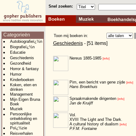
Snel zoeken:
Categorieën
Toon mij boeken in:
Autobiografieï¿½n
Geschiedenis
- [51 items]
Biografieï¿½n
Educatie
Geschiedenis
Nereus 1885-1985
[info]
Gezondheid
Horror & fantasy
Humor
Kinderboeken
Pim, een bericht van gene zijde
[info]
Koken, eten en
Hans Broekhuis
drinken
Management
Spraakmakende dirigenten
Mijn Eigen Bruna
[info]
Jan de Kruijff
Boek
Muziek
Persoonlijke
Vol.
ontwikkeling en
XVIII The Light and The Dark.
spiritualiteit
A cultural history of dualism
[info]
Poï¿½zie
P.F.M. Fontaine
Reisverhalen