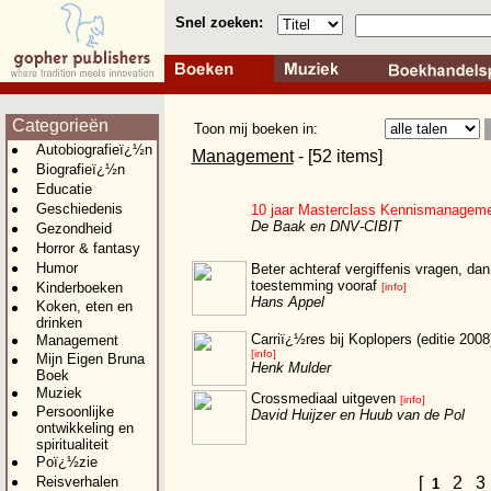
Snel zoeken:
Categorieën
Toon mij boeken in:
Autobiografieï¿½n
Management
- [52 items]
Biografieï¿½n
Educatie
Geschiedenis
10 jaar Masterclass Kennismanagem
De Baak en DNV-CIBIT
Gezondheid
Horror & fantasy
Humor
Beter achteraf vergiffenis vragen, dan
toestemming vooraf
Kinderboeken
[info]
Hans Appel
Koken, eten en
drinken
Carriï¿½res bij Koplopers (editie 2008
Management
[info]
Mijn Eigen Bruna
Henk Mulder
Boek
Muziek
Crossmediaal uitgeven
[info]
Persoonlijke
David Huijzer en Huub van de Pol
ontwikkeling en
spiritualiteit
Poï¿½zie
Reisverhalen
[
2
1