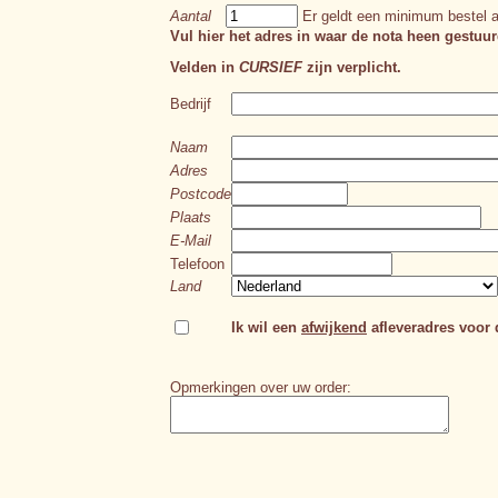
Aantal
Er geldt een minimum bestel a
Vul hier het adres in waar de nota heen gestuur
Velden in
CURSIEF
zijn verplicht.
Bedrijf
Naam
Adres
Postcode
Plaats
E-Mail
Telefoon
Land
Ik wil een
afwijkend
afleveradres voor d
Opmerkingen over uw order: