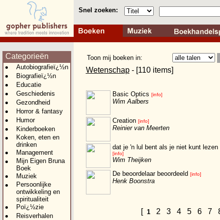
Snel zoeken:
Categorieën
Toon mij boeken in:
Autobiografieï¿½n
Wetenschap
- [110 items]
Biografieï¿½n
Educatie
Geschiedenis
Basic Optics
[info]
Wim Aalbers
Gezondheid
Horror & fantasy
Humor
Creation
[info]
Reinier van Meerten
Kinderboeken
Koken, eten en
drinken
dat je 'n lul bent als je niet kunt lezen
Management
[info]
Wim Theijken
Mijn Eigen Bruna
Boek
De beoordelaar beoordeeld
[info]
Muziek
Henk Boonstra
Persoonlijke
ontwikkeling en
spiritualiteit
Poï¿½zie
[
2
3
4
5
6
7
1
Reisverhalen