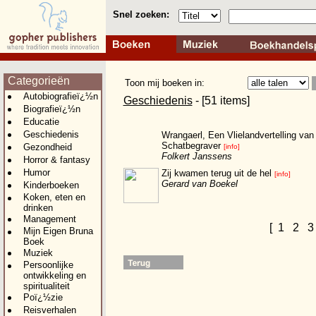
Snel zoeken:
Categorieën
Toon mij boeken in:
Autobiografieï¿½n
Geschiedenis
- [51 items]
Biografieï¿½n
Educatie
Geschiedenis
Wrangaerl, Een Vlielandvertelling van
Schatbegraver
Gezondheid
[info]
Folkert Janssens
Horror & fantasy
Humor
Zij kwamen terug uit de hel
[info]
Gerard van Boekel
Kinderboeken
Koken, eten en
drinken
Management
[
1
2
Mijn Eigen Bruna
Boek
Muziek
Persoonlijke
ontwikkeling en
spiritualiteit
Poï¿½zie
Reisverhalen