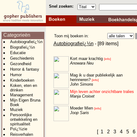
Snel zoeken:
Categorieën
Toon mij boeken in:
Autobiografieï¿½n
Autobiografieï¿½n
- [89 items]
Biografieï¿½n
Educatie
Geschiedenis
Kort maar krachtig
[info]
Anowara Neu
Gezondheid
Horror & fantasy
Humor
Mag ik u daar publiekelijk aan
herinneren?
Kinderboeken
[info]
John Simons
Koken, eten en
drinken
Mijn leven achter onzichtbare tralies
Management
Manja Croiset
Mijn Eigen Bruna
Boek
Moeder Mien
[info]
Muziek
Joop Saris
Persoonlijke
ontwikkeling en
spiritualiteit
Poï¿½zie
[
1
2
3
4
5
Reisverhalen