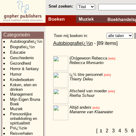
Snel zoeken:
Categorieën
Toon mij boeken in:
Autobiografieï¿½n
Autobiografieï¿½n
- [89 items]
Biografieï¿½n
Educatie
Geschiedenis
(On)gewoon Rebecca
[info]
Rebecca Monsanto
Gezondheid
Horror & fantasy
Humor
ï¿½ titre personnel
[info]
Thierry Deleu
Kinderboeken
Koken, eten en
drinken
Afscheid van moeder
[info]
Management
Rietha Schuur
Mijn Eigen Bruna
Boek
Altijd anders
[info]
Muziek
Marianne van Klaarwater
Persoonlijke
ontwikkeling en
spiritualiteit
Poï¿½zie
[
2
3
4
5
1
Reisverhalen