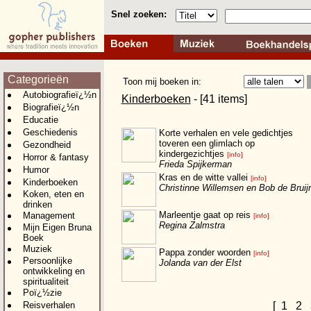
Snel zoeken:
Categorieën
Toon mij boeken in:
Autobiografieï¿½n
Kinderboeken
- [41 items]
Biografieï¿½n
Educatie
Geschiedenis
Korte verhalen en vele gedichtjes
toveren een glimlach op
Gezondheid
kindergezichtjes
[info]
Horror & fantasy
Frieda Spijkerman
Humor
Kras en de witte vallei
[info]
Kinderboeken
Christinne Willemsen en Bob de Bruij
Koken, eten en
drinken
Marleentje gaat op reis
Management
[info]
Regina Zalmstra
Mijn Eigen Bruna
Boek
Muziek
Pappa zonder woorden
[info]
Persoonlijke
Jolanda van der Elst
ontwikkeling en
spiritualiteit
Poï¿½zie
Reisverhalen
[
1
2