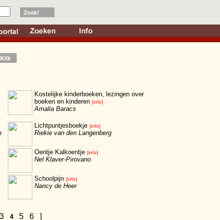
Kostelijke kinderboeken, lezingen over
boeken en kinderen
[info]
Amalia Baracs
Lichtpuntjesboekje
[info]
n
Riekie van den Langenberg
Oentje Kalkoentje
[info]
Nel Klaver-Pirovano
Schoolpijn
[info]
Nancy de Heer
3
5
6
]
4