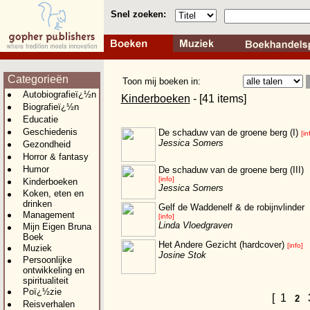
Snel zoeken:
Categorieën
Toon mij boeken in:
Autobiografieï¿½n
Kinderboeken
- [41 items]
Biografieï¿½n
Educatie
Geschiedenis
De schaduw van de groene berg (I)
[in
Jessica Somers
Gezondheid
Horror & fantasy
Humor
De schaduw van de groene berg (III)
[info]
Kinderboeken
Jessica Somers
Koken, eten en
drinken
Gelf de Waddenelf & de robijnvlinder
Management
[info]
Linda Vloedgraven
Mijn Eigen Bruna
Boek
Het Andere Gezicht (hardcover)
[info]
Muziek
Josine Stok
Persoonlijke
ontwikkeling en
spiritualiteit
Poï¿½zie
[
1
2
Reisverhalen