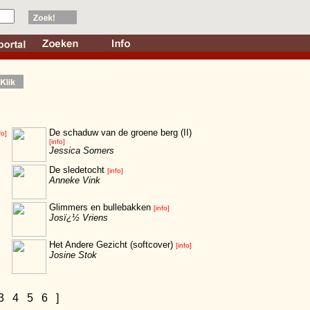
De schaduw van de groene berg (II)
fo]
[info]
Jessica Somers
De sledetocht
[info]
Anneke Vink
Glimmers en bullebakken
[info]
Josï¿½ Vriens
Het Andere Gezicht (softcover)
[info]
Josine Stok
3
4
5
6
]