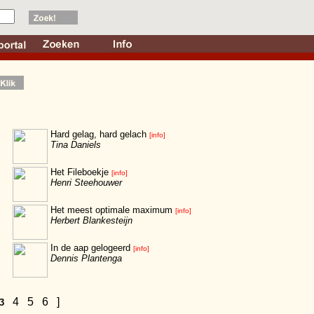
Hard gelag, hard gelach
[info]
Tina Daniels
Het Fileboekje
[info]
Henri Steehouwer
Het meest optimale maximum
[info]
Herbert Blankesteijn
In de aap gelogeerd
[info]
Dennis Plantenga
4
5
6
]
3