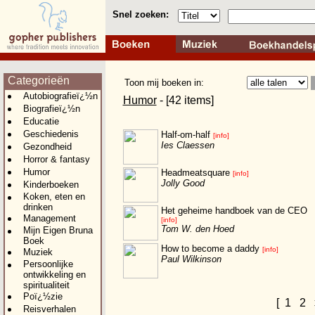
Snel zoeken:
Categorieën
Toon mij boeken in:
Autobiografieï¿½n
Humor
- [42 items]
Biografieï¿½n
Educatie
Geschiedenis
Half-om-half
[info]
Ies Claessen
Gezondheid
Horror & fantasy
Humor
Headmeatsquare
[info]
Jolly Good
Kinderboeken
Koken, eten en
drinken
Het geheime handboek van de CEO
Management
[info]
Tom W. den Hoed
Mijn Eigen Bruna
Boek
How to become a daddy
[info]
Muziek
Paul Wilkinson
Persoonlijke
ontwikkeling en
spiritualiteit
Poï¿½zie
[
1
2
Reisverhalen