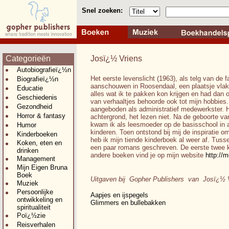
Snel zoeken:
Categorieën
Josï¿½ Vriens
Autobiografieï¿½n
Het eerste levenslicht (1963), als telg van de 
Biografieï¿½n
aanschouwen in Roosendaal, een plaatsje vlak b
Educatie
alles wat ik te pakken kon krijgen en had dan 
Geschiedenis
van verhaaltjes behoorde ook tot mijn hobbies
Gezondheid
aangeboden als administratief medewerkster. 
Horror & fantasy
achtergrond, het lezen niet. Na de geboorte v
kwam ik als leesmoeder op de basisschool in 
Humor
kinderen. Toen ontstond bij mij de inspiratie o
Kinderboeken
heb ik mijn tiende kinderboek al weer af. Tuss
Koken, eten en
een paar romans geschreven. De eerste twee k
drinken
andere boeken vind je op mijn website
http://
Management
Mijn Eigen Bruna
Boek
Uitgaven bij Gopher Publishers van Josï¿½ 
Muziek
Persoonlijke
Aapjes en ijspegels
ontwikkeling en
Glimmers en bullebakken
spiritualiteit
Poï¿½zie
Reisverhalen