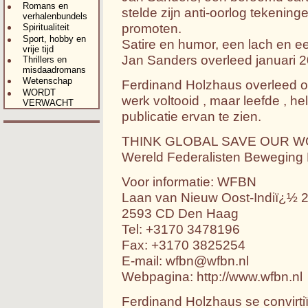
Romans en
stelde zijn anti-oorlog tekenin
verhalenbundels
promoten.
Spiritualiteit
Sport, hobby en
Satire en humor, een lach en een
vrije tijd
Jan Sanders overleed januari 2
Thrillers en
misdaadromans
Wetenschap
Ferdinand Holzhaus overleed op 7
WORDT
werk voltooid , maar leefde , h
VERWACHT
publicatie ervan te zien.
THINK GLOBAL SAVE OUR WOR
Wereld Federalisten Beweging 
Voor informatie: WFBN
Laan van Nieuw Oost-Indiï¿½ 
2593 CD Den Haag
Tel: +3170 3478196
Fax: +3170 3825254
E-mail:
wfbn@wfbn.nl
Webpagina: http://www.wfbn.nl
Ferdinand Holzhaus se convirt