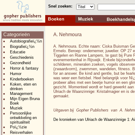
Snel zoeken:
Categorieën
A. Nehmoura
Autobiografieï¿½n
A. Nehmoura. Echte naam: Ciska Buisman Gebo
Biografieï¿½n
Ermelo. Beroep: ondernemer, juwelier. OP 27
Educatie
Tiggelen en Rianne Lampers, te gast bij Pure 
Geschiedenis
evenementenhal in Rijswijk. Enkele bijzonderh
Gezondheid
schilderen, mineralen zoeken, vogels observer
Horror & fantasy
(zwaardvorm), zwemmen, wandelen, fitness. Be
for an answer. Be kind and gentle, but be fearl
Humor
was weer een fietsbel. Heel belangrijk voor N
Kinderboeken
probeer alles met een beetje humor en een gli
Koken, eten en
gezicht. Momenteel wordt er hard gewerkt aan 
drinken
Ulriach de Waanzinnige: Kristalmagier en is d
Management
gemaakt.
Mijn Eigen Bruna
Boek
Muziek
Uitgaven bij Gopher Publishers van A. Nehm
Persoonlijke
ontwikkeling en
De kronieken van Ulriach de Waanzinnige 1: A
spiritualiteit
Poï¿½zie
Reisverhalen