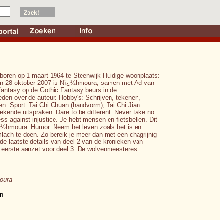
ren op 1 maart 1964 te Steenwijk Huidige woonplaats:
 en 28 oktober 2007 is Nï¿½hmoura, samen met Ad van
Fantasy op de Gothic Fantasy beurs in de
eden over de auteur: Hobby's: Schrijven, tekenen,
en. Sport: Tai Chi Chuan (handvorm), Tai Chi Jian
kende uitspraken: Dare to be different. Never take no
ess against injustice. Je hebt mensen en fietsbellen. Dit
ï¿½hmoura: Humor. Neem het leven zoals het is en
mlach te doen. Zo bereik je meer dan met een chagrijnig
de laatste details van deel 2 van de kronieken van
e eerste aanzet voor deel 3: De wolvenmeesteres
oura
in