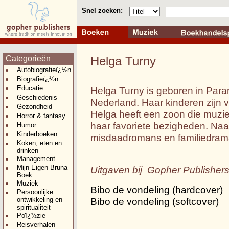
Snel zoeken:
Categorieën
Helga Turny
Autobiografieï¿½n
Biografieï¿½n
Educatie
Helga Turny is geboren in Para
Geschiedenis
Nederland. Haar kinderen zijn v
Gezondheid
Helga heeft een zoon die muzie
Horror & fantasy
haar favoriete bezigheden. Naas
Humor
Kinderboeken
misdaadromans en familiedrama
Koken, eten en
drinken
Management
Mijn Eigen Bruna
Uitgaven bij Gopher Publisher
Boek
Muziek
Bibo de vondeling (hardcover)
Persoonlijke
ontwikkeling en
Bibo de vondeling (softcover)
spiritualiteit
Poï¿½zie
Reisverhalen