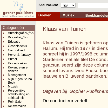
Snel zoeken:
Categorieën
Klaas van Tuinen
Autobiografieï¿½n
Biografieï¿½n
Educatie
Klaas van Tuinen is geboren op
Geschiedenis
Hallum. Hij trad in 1977 in diens
Gezondheid
schreef hij in 1997/1998 colu
Horror & fantasy
Gardenier met als titel De conduc
Humor
Kinderboeken
geactualiseerd zijn deze column
Koken, eten en
schreef tevens twee Friese boek
drinken
Management
leauwe en Bliuwend oantinken.
Mijn Eigen Bruna
Boek
Muziek
Uitgaven bij Gopher Publisher
Persoonlijke
ontwikkeling en
spiritualiteit
De conducteur vertelt
Poï¿½zie
Reisverhalen