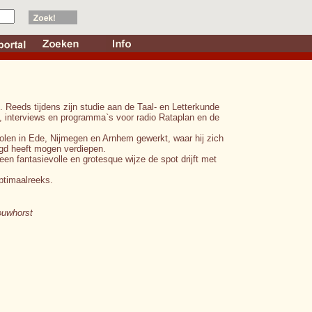
 Reeds tijdens zijn studie aan de Taal- en Letterkunde
s, interviews en programma`s voor radio Rataplan en de
.
holen in Ede, Nijmegen en Arnhem gewerkt, waar hij zich
gd heeft mogen verdiepen.
een fantasievolle en grotesque wijze de spot drijft met
ptimaalreeks.
ouwhorst