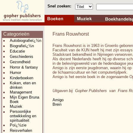
Snel zoeken:
Categorieën
Frans Rouwhorst
Autobiografieï¿½n
Frans Rouwhorst is in 1963 in Groenlo geboren.
Biografieï¿½n
Faculteit van de KUN heeft hij met zijn essay
Educatie
Stadskrant bekendheid in Nijmegen verworven
Geschiedenis
Als docent Nederlands heeft hij op diverse sc
Gezondheid
in de belevingswereld van de hedendaagse jeu
Horror & fantasy
Amigo is zijn eerste jeugdroman, waarin hij op 
de lichaamscultuur en het computertijdperk.
Humor
Amigo is het eerste boek in de zogenaamde O
Kinderboeken
Koken, eten en
drinken
Uitgaven bij Gopher Publishers van Frans R
Management
Mijn Eigen Bruna
Amigo
Boek
Brein
Muziek
Persoonlijke
ontwikkeling en
spiritualiteit
Poï¿½zie
Reisverhalen