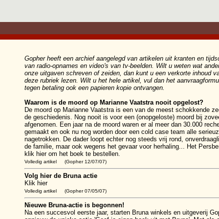
Gopher heeft een archief aangelegd van artikelen uit kranten en tijds
van radio-opnames en video's van tv-beelden. Wilt u weten wat ande
onze uitgaven schreven of zeiden, dan kunt u een verkorte inhoud va
deze rubriek lezen. Wilt u het hele artikel, vul dan het aanvraagformul
tegen betaling ook een papieren kopie ontvangen.
Waarom is de moord op Marianne Vaatstra nooit opgelost?
De moord op Marianne Vaatstra is een van de meest schokkende zed
de geschiedenis. Nog nooit is voor een (onopgeloste) moord bij zo
afgenomen. Een jaar na de moord waren er al meer dan 30.000 rech
gemaakt en ook nu nog worden door een cold case team alle serieuz
nagetrokken. De dader loopt echter nog steeds vrij rond, onverdraagli
de familie, maar ook wegens het gevaar voor herhaling... Het
Persber
klik hier om het boek te bestellen.
Volledig artikel
(Gopher 12/07/07)
Volg hier de Bruna actie
Klik
hier
Volledig artikel
(Gopher 07/05/07)
Nieuwe Bruna-actie is begonnen!
Na een succesvol eerste jaar, starten Bruna winkels en uitgeverij G