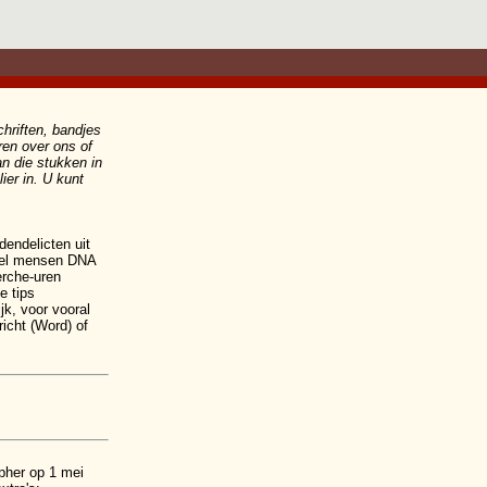
chriften, bandjes
ren over ons of
n die stukken in
ier in. U kunt
endelicten uit
veel mensen DNA
erche-uren
e tips
jk, voor vooral
icht (Word)
of
opher op 1 mei