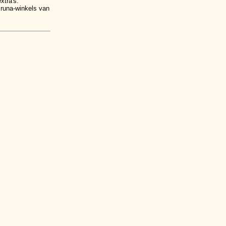
xtra's:
Bruna-winkels van