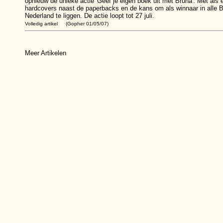
opnieuw de unieke actie 'Geef je eigen boek uit met Bruna'. Met als e
hardcovers naast de paperbacks en de kans om als winnaar in alle 
Nederland te liggen. De actie loopt tot 27 juli.
Volledig artikel
(Gopher 01/05/07)
Meer Artikelen