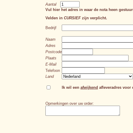
Aantal
Vul hier het adres in waar de nota heen gestuur
Velden in
CURSIEF
zijn verplicht.
Bedrijf
Naam
Adres
Postcode
Plaats
E-Mail
Telefoon
Land
Ik wil een
afwijkend
afleveradres voor d
Opmerkingen over uw order: