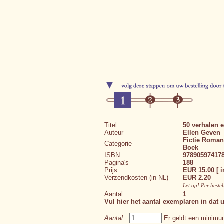
Titel
50 verhalen 
Auteur
Ellen Geven
Fictie
Romans
Categorie
Boek
ISBN
97890597417
Pagina's
188
Prijs
EUR 15.00 [ i
Verzendkosten (in NL)
EUR 2.20
Let op! Per beste
Aantal
1
Vul hier het aantal exemplaren in dat u
Aantal
Er geldt een minimum