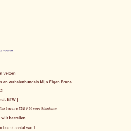
en verzen
 en verhalenbundels
Mijn Eigen Bruna
82
ncl. BTW ]
lling betaalt u EUR 0.50 verpakkingskosten
 wilt bestellen.
 bestel aantal van 1