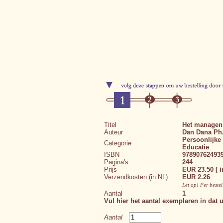
Titel
Het managen 
Auteur
Dan Dana Ph
Persoonlijke 
Categorie
Educatie
ISBN
97890762493
Pagina's
244
Prijs
EUR 23.50 [ i
Verzendkosten (in NL)
EUR 2.26
Let op! Per beste
Aantal
1
Vul hier het aantal exemplaren in dat u
Aantal