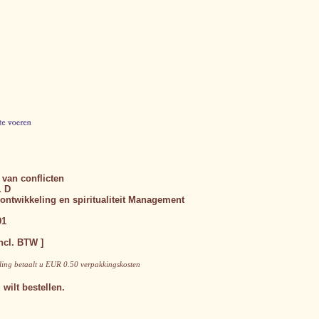
van conflicten
. D
ontwikkeling en spiritualiteit
Management
91
ncl. BTW ]
lling betaalt u EUR 0.50 verpakkingskosten
 wilt bestellen.