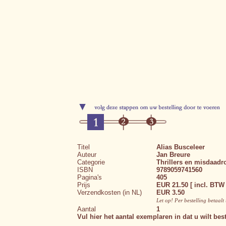
Titel
Alias Busceleer
Auteur
Jan Breure
Categorie
Thrillers en misdaad
ISBN
9789059741560
Pagina's
405
Prijs
EUR 21.50 [ incl. BTW 
Verzendkosten (in NL)
EUR 3.50
Let op! Per bestelling betaal
Aantal
1
Vul hier het aantal exemplaren in dat u wilt best