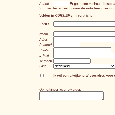
Aantal
Er geldt een minimum bestel a
Vul hier het adres in waar de nota heen gestuur
Velden in
CURSIEF
zijn verplicht.
Bedrijf
Naam
Adres
Postcode
Plaats
E-Mail
Telefoon
Land
Ik wil een
afwijkend
afleveradres voor d
Opmerkingen over uw order: