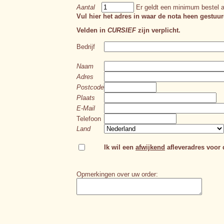
Aantal
Er geldt een minimum bestel a
Vul hier het adres in waar de nota heen gestuur
Velden in
CURSIEF
zijn verplicht.
Bedrijf
Naam
Adres
Postcode
Plaats
E-Mail
Telefoon
Land
Ik wil een
afwijkend
afleveradres voor d
Opmerkingen over uw order: