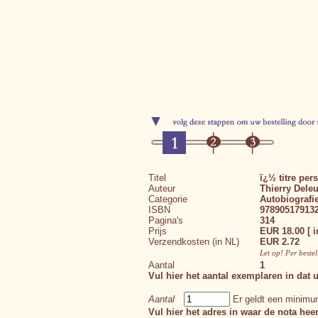
Titel
ï¿½ titre per
Auteur
Thierry Dele
Categorie
Autobiografi
ISBN
97890517913
Pagina's
314
Prijs
EUR 18.00 [ i
Verzendkosten (in NL)
EUR 2.72
Let op! Per beste
Aantal
1
Vul hier het aantal exemplaren in dat u
Aantal
Er geldt een minimum
Vul hier het adres in waar de nota hee