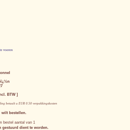
sonnel
u
eï¿½n
27
ncl. BTW ]
lling betaalt u EUR 0.50 verpakkingskosten
 wilt bestellen.
 bestel aantal van 1
n gestuurd dient te worden.