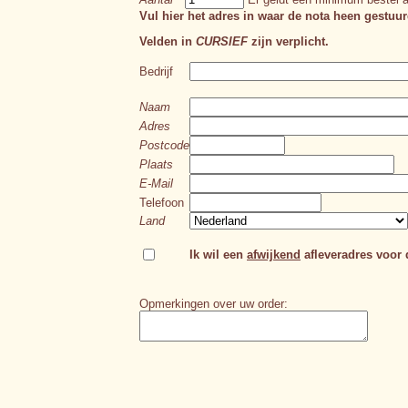
Vul hier het adres in waar de nota heen gestuur
Velden in
CURSIEF
zijn verplicht.
Bedrijf
Naam
Adres
Postcode
Plaats
E-Mail
Telefoon
Land
Ik wil een
afwijkend
afleveradres voor d
Opmerkingen over uw order: