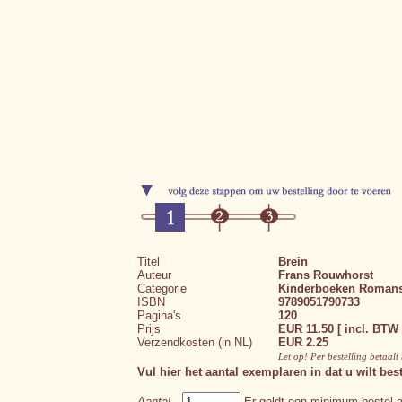
Titel
Brein
Auteur
Frans Rouwhorst
Categorie
Kinderboeken
Romans
ISBN
9789051790733
Pagina's
120
Prijs
EUR 11.50 [ incl. BTW 
Verzendkosten (in NL)
EUR 2.25
Let op! Per bestelling betaal
Vul hier het aantal exemplaren in dat u wilt best
Aantal
Er geldt een minimum bestel a