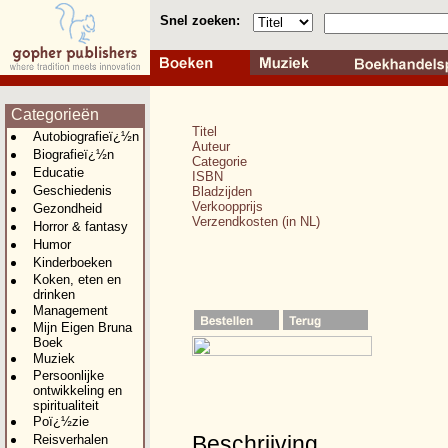
Snel zoeken:
Categorieën
Titel
Autobiografieï¿½n
Auteur
Biografieï¿½n
Categorie
Educatie
ISBN
Geschiedenis
Bladzijden
Verkoopprijs
Gezondheid
Verzendkosten (in NL)
Horror & fantasy
Humor
Kinderboeken
Koken, eten en
drinken
Management
Mijn Eigen Bruna
Boek
Muziek
Persoonlijke
ontwikkeling en
spiritualiteit
Poï¿½zie
Beschrijving
Reisverhalen