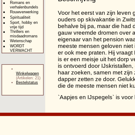
Romans en
verhalenbundels
Rouwverwerking
Voor het eerst van zijn leven g
Spiritualiteit
ouders op skivakantie in Zwit
Sport, hobby en
behalve bij pa, maar die had d
vrije tijd
Thrillers en
gauw vreemde dromen over aa
misdaadromans
eigenaar van het pension waa
Wetenschap
meeste mensen geloven niet in
WORDT
VERWACHT
er ook mee praten. Hij vraagt
is er een meisje uit het dorp v
is ontvoerd door IJskristallen
haar zoeken, samen met zijn z
Winkelwagen
(Artikelen: 21)
dapper zetten ze door. Gelukk
Bestelstatus
die de meeste mensen niet k
`Aapjes en IJspegels` is voor 