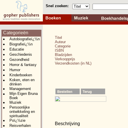
Snel zoeken:
Categorieën
Titel
Autobiografieï¿½n
Auteur
Biografieï¿½n
Categorie
Educatie
ISBN
Geschiedenis
Bladzijden
Verkoopprijs
Gezondheid
Verzendkosten (in NL)
Horror & fantasy
Humor
Kinderboeken
Koken, eten en
drinken
Management
Mijn Eigen Bruna
Boek
Muziek
Persoonlijke
ontwikkeling en
spiritualiteit
Poï¿½zie
Beschrijving
Reisverhalen