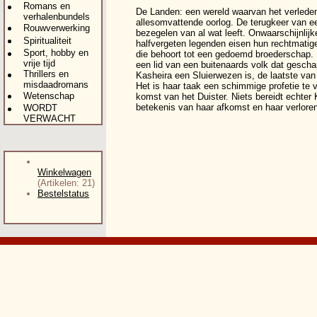
Romans en
De Landen: een wereld waarvan het verleden
verhalenbundels
allesomvattende oorlog. De terugkeer van ee
Rouwverwerking
bezegelen van al wat leeft. Onwaarschijnl
Spiritualiteit
halfvergeten legenden eisen hun rechtmatige
Sport, hobby en
die behoort tot een gedoemd broederschap. 
vrije tijd
een lid van een buitenaards volk dat gescha
Thrillers en
Kasheira een Sluierwezen is, de laatste va
misdaadromans
Het is haar taak een schimmige profetie te 
Wetenschap
komst van het Duister. Niets bereidt echter 
betekenis van haar afkomst en haar verloren
WORDT
VERWACHT
Winkelwagen
(Artikelen: 21)
Bestelstatus