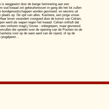
 is weggewist door de bange herinnering aan een
n oud kwaad zet gebeurtenissen in gang die het lot zullen
ijke bondgenootschappen worden gesmeed, en wezens uit
 plaats op. De spil van alles: Kasheira, een jonge vrouw
Haar leven verandert voorgoed door de komst van Celrain,
pen werd als wapen tegen het kwaad. Celrain onthult dat
n een verloren magiï¿½rsras - onbegrepen, maar gevreesd.
vervullen die spreekt over de opening van de Poorten en de
Kasheira voor op de ware aard van de vijand, of op de
 jeugdjaren...