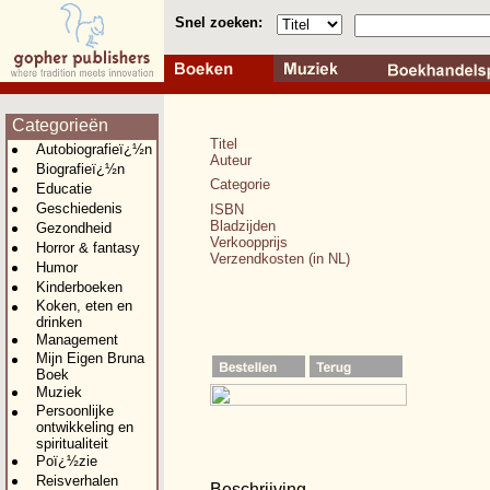
Snel zoeken:
Categorieën
Titel
Autobiografieï¿½n
Auteur
Biografieï¿½n
Categorie
Educatie
Geschiedenis
ISBN
Bladzijden
Gezondheid
Verkoopprijs
Horror & fantasy
Verzendkosten (in NL)
Humor
Kinderboeken
Koken, eten en
drinken
Management
Mijn Eigen Bruna
Boek
Muziek
Persoonlijke
ontwikkeling en
spiritualiteit
Poï¿½zie
Reisverhalen
Beschrijving