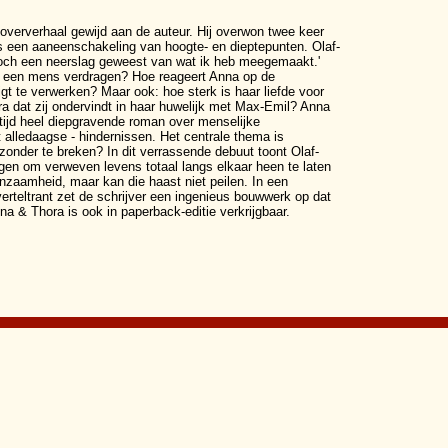
oververhaal gewijd aan de auteur. Hij overwon twee keer
is een aaneenschakeling van hoogte- en dieptepunten. Olaf-
n toch een neerslag geweest van wat ik heb meegemaakt.'
n een mens verdragen? Hoe reageert Anna op de
jgt te verwerken? Maar ook: hoe sterk is haar liefde voor
ra dat zij ondervindt in haar huwelijk met Max-Emil? Anna
tijd heel diepgravende roman over menselijke
 alledaagse - hindernissen. Het centrale thema is
onder te breken? In dit verrassende debuut toont Olaf-
en om verweven levens totaal langs elkaar heen te laten
enzaamheid, maar kan die haast niet peilen. In een
rteltrant zet de schrijver een ingenieus bouwwerk op dat
na & Thora is ook in paperback-editie verkrijgbaar.