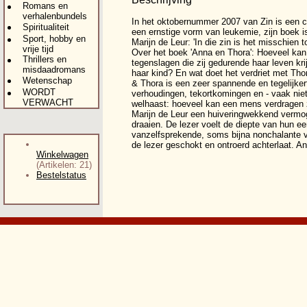
Romans en
verhalenbundels
In het oktobernummer 2007 van Zin is een c
Spiritualiteit
een ernstige vorm van leukemie, zijn boek 
Sport, hobby en
Marijn de Leur: 'In die zin is het misschie
vrije tijd
Over het boek 'Anna en Thora': Hoeveel ka
Thrillers en
tegenslagen die zij gedurende haar leven kri
misdaadromans
haar kind? En wat doet het verdriet met Tho
Wetenschap
& Thora is een zeer spannende en tegelijker
WORDT
verhoudingen, tekortkomingen en - vaak niet
VERWACHT
welhaast: hoeveel kan een mens verdragen z
Marijn de Leur een huiveringwekkend vermog
draaien. De lezer voelt de diepte van hun e
vanzelfsprekende, soms bijna nonchalante ve
de lezer geschokt en ontroerd achterlaat. An
Winkelwagen
(Artikelen: 21)
Bestelstatus