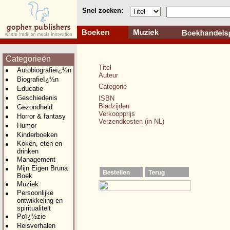
Snel zoeken:
Categorieën
Titel
Autobiografieï¿½n
Auteur
Biografieï¿½n
Categorie
Educatie
Geschiedenis
ISBN
Bladzijden
Gezondheid
Verkoopprijs
Horror & fantasy
Verzendkosten (in NL)
Humor
Kinderboeken
Koken, eten en
drinken
Management
Mijn Eigen Bruna
Boek
Muziek
Persoonlijke
ontwikkeling en
spiritualiteit
Poï¿½zie
Reisverhalen