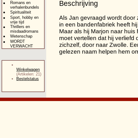
Beschrijving
Romans en
verhalenbundels
Spiritualiteit
Als Jan gevraagd wordt door z
Sport, hobby en
vrije tijd
in een bandenfabriek heeft hij
Thrillers en
Maar als hij Marjon naar huis 
misdaadromans
Wetenschap
moet vertellen dat hij verliefd 
WORDT
zichzelf, door naar Zwolle. E
VERWACHT
gelezen naam helpen hem om 
Winkelwagen
(Artikelen: 21)
Bestelstatus