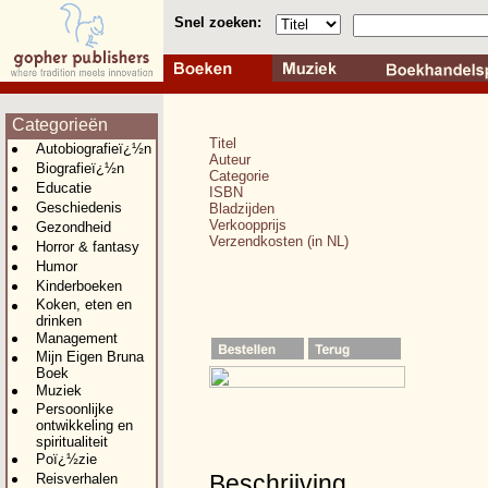
Snel zoeken:
Categorieën
Titel
Autobiografieï¿½n
Auteur
Biografieï¿½n
Categorie
Educatie
ISBN
Geschiedenis
Bladzijden
Verkoopprijs
Gezondheid
Verzendkosten (in NL)
Horror & fantasy
Humor
Kinderboeken
Koken, eten en
drinken
Management
Mijn Eigen Bruna
Boek
Muziek
Persoonlijke
ontwikkeling en
spiritualiteit
Poï¿½zie
Beschrijving
Reisverhalen