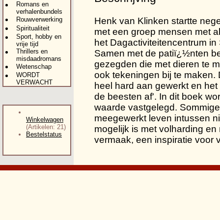
Romans en
verhalenbundels
Rouwverwerking
Henk van Klinken startte nege
Spiritualiteit
met een groep mensen met alle
Sport, hobby en
het Dagactiviteitencentrum in
vrije tijd
Thrillers en
Samen met de patiï¿½nten be
misdaadromans
gezegden die met dieren te 
Wetenschap
ook tekeningen bij te maken.
WORDT
VERWACHT
heel hard aan gewerkt en het r
de beesten af'. In dit boek wo
waarde vastgelegd. Sommige
meegewerkt leven intussen nie
Winkelwagen
(Artikelen: 21)
mogelijk is met volharding en
Bestelstatus
vermaak, een inspiratie voor v