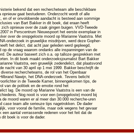
isterie bekend dat een rechercheteam alle beschikbare
 opnieuw gaat bestuderen. Onderzocht wordt of alle
oek, en of er onvoldoende aandacht is besteed aan sommige
nclusies van Bart Bakker in dit boek, dat eraan heeft
urs zich opnieuw over de zaak gingen buigen. VVD-Tweede
2007 in Perscentrum Nieuwspoort het eerste exemplaar in
kker over de onopgeloste moord op Marianne Vaatstra. Met
DNA-onderzoek in gruwelijke misdrijven, werd deze Gopher-
eeft het delict, dat acht jaar geleden werd gepleegd,
d op de vraag waarom ondanks alle inspanningen van de
teerd. De auteur baseert zich o.a. op talloze gesprekken met
porten. In dit boek maakt onderzoeksjournalist Bart Bakker
rianne Vaatstra, een gruwelijk zedendelict, dat plaatsvond
 de nacht van 30 april op 1 mei 1999. Bakker beschrijft de
n diverse rechercheteams, de rol van het Openbaar
 Hilbrand Nawijn, het DNA-onderzoek. Tevens belicht
svoorlichter in de Tweede Kamer, binnengekomen tips, de
l van de politiek en de emotie rond het
delict lag. De moord op Marianne Vaatstra is een van de
hiedenis. Nog nooit is voor een (onopgeloste) moord bij
 de moord waren er al meer dan 30.000 recherche-uren
 case team alle serieuze tips nagetrokken. De dader
glijk, voor vooral de familie, maar ook wegens het gevaar
ek een aantal verrassende redenen voor het feit dat de
 dit boek is voor de dader.