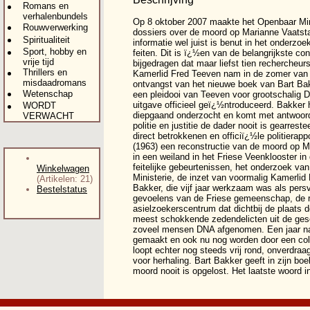
Romans en
verhalenbundels
Op 8 oktober 2007 maakte het Openbaar Min
Rouwverwerking
dossiers over de moord op Marianne Vaatsta
Spiritualiteit
informatie wel juist is benut in het onderz
Sport, hobby en
feiten. Dit is ï¿½en van de belangrijkste co
vrije tijd
bijgedragen dat maar liefst tien recherche
Thrillers en
Kamerlid Fred Teeven nam in de zomer van 
misdaadromans
ontvangst van het nieuwe boek van Bart Ba
Wetenschap
een pleidooi van Teeven voor grootschalig 
uitgave officieel geï¿½ntroduceerd. Bakker h
WORDT
diepgaand onderzocht en komt met antwoor
VERWACHT
politie en justitie de dader nooit is gearres
direct betrokkenen en officiï¿½le politierap
(1963) een reconstructie van de moord op Ma
in een weiland in het Friese Veenklooster in
feitelijke gebeurtenissen, het onderzoek va
Winkelwagen
Ministerie, de inzet van voormalig Kamerlid
(Artikelen: 21)
Bakker, die vijf jaar werkzaam was als per
Bestelstatus
gevoelens van de Friese gemeenschap, de ro
asielzoekerscentrum dat dichtbij de plaats 
meest schokkende zedendelicten uit de gesc
zoveel mensen DNA afgenomen. Een jaar na
gemaakt en ook nu nog worden door een cold
loopt echter nog steeds vrij rond, onverdraa
voor herhaling. Bart Bakker geeft in zijn bo
moord nooit is opgelost. Het laatste woord in