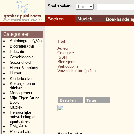
Snel zoeken:
Categorieën
Autobiografieï¿½n
Titel
Biografieï¿½n
Auteur
Educatie
Categorie
Geschiedenis
ISBN
Bladzijden
Gezondheid
Verkoopprijs
Horror & fantasy
Verzendkosten (in NL)
Humor
Kinderboeken
Koken, eten en
drinken
Management
Mijn Eigen Bruna
Boek
Muziek
Persoonlijke
ontwikkeling en
spiritualiteit
Poï¿½zie
Reisverhalen
Beschrijving