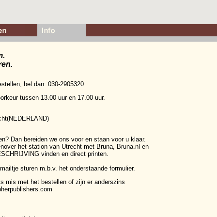
m.
ren.
bestellen, bel dan: 030-2905320
voorkeur tussen 13.00 uur en 17.00 uur.
recht(NEDERLAND)
n? Dan bereiden we ons voor en staan voor u klaar.
nover het station van Utrecht met Bruna, Bruna.nl en
SCHRIJVING
vinden en direct printen.
 mailtje sturen m.b.v. het onderstaande formulier.
s mis met het bestellen of zijn er anderszins
herpublishers.com