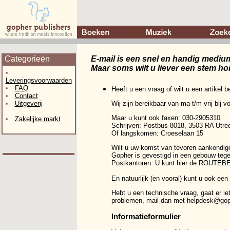
Categorieën
E-mail is een snel en handig mediu
Maar soms wilt u liever een stem ho
Leveringsvoorwaarden
FAQ
Heeft u een vraag of wilt u een artikel 
Contact
Uitgeverij
Wij zijn bereikbaar van ma t/m vrij bij 
Maar u kunt ook faxen: 030-2905310
Zakelijke markt
Schrijven: Postbus 8018, 3503 RA Ut
Of langskomen: Croeselaan 15
Wilt u uw komst van tevoren aankondige
Gopher is gevestigd in een gebouw tege
Postkantoren. U kunt hier de
ROUTEBE
En natuurlijk (en vooral) kunt u ook een
Hebt u een technische vraag, gaat er iet
problemen, mail dan met
helpdesk@gop
Informatieformulier