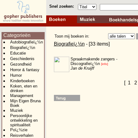
Snel zoeken:
Categorieën
Toon mij boeken in:
Autobiografieï¿½n
Biografieï¿½n
- [33 items]
Biografieï¿½n
Educatie
Geschiedenis
Spraakmakende zangers -
Discografieï¿½n
Gezondheid
[info]
Jan de Kruijff
Horror & fantasy
Humor
Kinderboeken
[
1
Koken, eten en
drinken
Management
Mijn Eigen Bruna
Boek
Muziek
Persoonlijke
ontwikkeling en
spiritualiteit
Poï¿½zie
Reisverhalen