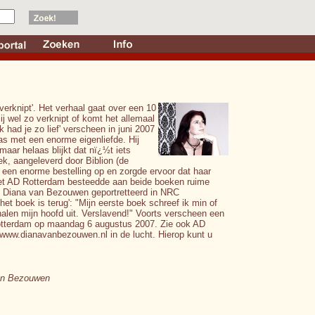
 verknipt'. Het verhaal gaat over een 10
ij wel zo verknipt of komt het allemaal
 had je zo lief' verscheen in juni 2007
as met een enorme eigenliefde. Hij
 maar helaas blijkt dat nï¿½t iets
ek, aangeleverd door Biblion (de
 een enorme bestelling op en zorgde ervoor dat haar
Het AD Rotterdam besteedde aan beide boeken ruime
 Diana van Bezouwen geportretteerd in NRC
 het boek is terug': "Mijn eerste boek schreef ik min of
len mijn hoofd uit. Verslavend!" Voorts verscheen een
 Rotterdam op maandag 6 augustus 2007. Zie ook AD
www.dianavanbezouwen.nl in de lucht. Hierop kunt u
van Bezouwen