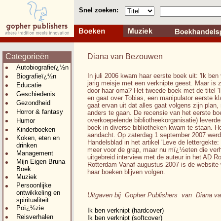
Snel zoeken:
Categorieën
Diana van Bezouwen
Autobiografieï¿½n
In juli 2006 kwam haar eerste boek uit: 'Ik ben
Biografieï¿½n
jarig meisje met een verknipte geest. Maar is z
Educatie
door haar oma? Het tweede boek met de titel 'Ik
Geschiedenis
en gaat over Tobias, een manipulator eerste kl
Gezondheid
gaat ervan uit dat alles gaat volgens zijn plan,
Horror & fantasy
anders te gaan. De recensie van het eerste bo
overkoepelende bibliotheekorganisatie) leverde
Humor
boek in diverse bibliotheken kwam te staan. 
Kinderboeken
aandacht. Op zaterdag 1 september 2007 werd
Koken, eten en
Handelsblad in het artikel 'Leve de lettergekte:
drinken
meer voor de grap, maar nu mï¿½eten die verha
Management
uitgebreid interview met de auteur in het AD
Mijn Eigen Bruna
Rotterdam Vanaf augustus 2007 is de website 
Boek
haar boeken blijven volgen.
Muziek
Persoonlijke
ontwikkeling en
Uitgaven bij Gopher Publishers van Diana 
spiritualiteit
Poï¿½zie
Ik ben verknipt (hardcover)
Reisverhalen
Ik ben verknipt (softcover)