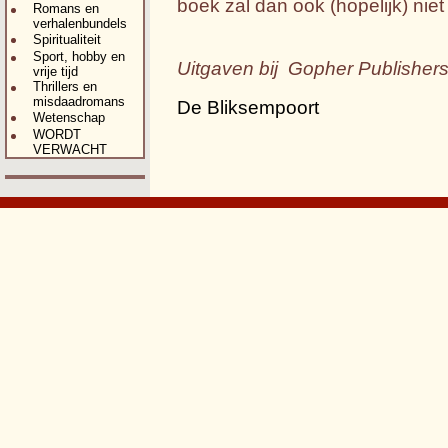
boek zal dan ook (hopelijk) niet
Romans en
verhalenbundels
Spiritualiteit
Sport, hobby en
Uitgaven bij Gopher Publishe
vrije tijd
Thrillers en
misdaadromans
De Bliksempoort
Wetenschap
WORDT
VERWACHT