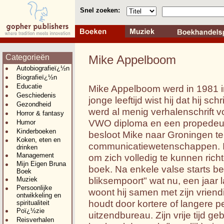
Snel zoeken:
Categorieën
Mike Appelboom
Autobiografieï¿½n
Biografieï¿½n
Educatie
Mike Appelboom werd in 1981 
Geschiedenis
jonge leeftijd wist hij dat hij s
Gezondheid
werd al menig verhalenschrift 
Horror & fantasy
VWO diploma en een propedeu
Humor
Kinderboeken
besloot Mike naar Groningen te
Koken, eten en
communicatiewetenschappen. In
drinken
Management
om zich volledig te kunnen richt
Mijn Eigen Bruna
boek. Na enkele valse starts beg
Boek
bliksempoort" wat nu, een jaar l
Muziek
Persoonlijke
woont hij samen met zijn vriendi
ontwikkeling en
houdt door kortere of langere p
spiritualiteit
Poï¿½zie
uitzendbureau. Zijn vrije tijd ge
Reisverhalen