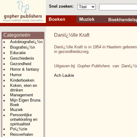
Snel zoeken:
Categorieën
Daniï¿½lle Kraft
Autobiografieï¿½n
Daniï¿½lle Kraft is in 1954 in Haarlem geboren.
Biografieï¿½n
in gezondheidszorg.
Educatie
Geschiedenis
Gezondheid
Uitgaven bij Gopher Publishers van Daniï¿½ll
Horror & fantasy
Humor
Ach Laukie
Kinderboeken
Koken, eten en
drinken
Management
Mijn Eigen Bruna
Boek
Muziek
Persoonlijke
ontwikkeling en
spiritualiteit
Poï¿½zie
Reisverhalen