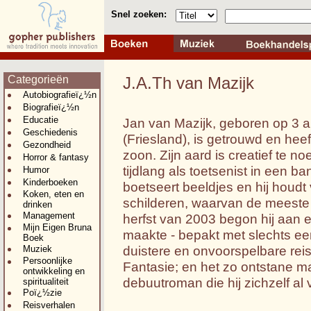
Snel zoeken:
Categorieën
J.A.Th van Mazijk
Autobiografieï¿½n
Biografieï¿½n
Educatie
Jan van Mazijk, geboren op 3 ap
Geschiedenis
(Friesland), is getrouwd en hee
Gezondheid
zoon. Zijn aard is creatief te n
Horror & fantasy
tijdlang als toetsenist in een ban
Humor
Kinderboeken
boetseert beeldjes en hij houd
Koken, eten en
schilderen, waarvan de meeste 
drinken
Management
herfst van 2003 begon hij aan e
Mijn Eigen Bruna
maakte - bepakt met slechts een 
Boek
duistere en onvoorspelbare re
Muziek
Persoonlijke
Fantasie; en het zo ontstane m
ontwikkeling en
debuutroman die hij zichzelf al 
spiritualiteit
Poï¿½zie
Reisverhalen