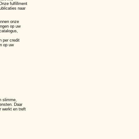
nze fulfillment
blicaties naar
kunnen onze
lingen op uw
catalogus,
 per credit
en op uw
n slimme,
ensten
. Daar
werkt en treft