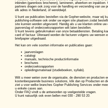
inbinden (garenloos brocheren), lamineren, afwerken en inpakken. O
partners dragen ook zorg voor de handling en verzending van uw pu
elk adres in Nederland, of wereldwijd.
U kunt uw publicaties bestellen via de Gopher-website, maar wij 
publishing-software ook onder uw eigen site plaatsen zodat bestel
site kunnen worden uitgevoerd. Handig als u uw klanten online uw 
jaarverslag of onderzoeksrapporten wilt laten bestellen.
U kunt tevens gebruikmaken van onze betaaldiensten. Betaling kan
card of factuur. Uiteraard worden de facturen volgens uw wensen 
briefpapier uitgedraaid.
Het kan om vele soorten informatie en publicaties gaan:
jaarverslagen
catalogi
manuals, technische productinformatie
brochures
onderzoeksrapporten
opleidingsmateriaal (studieboeken, syllabi).
Wilt u meer weten over de organisatie, de diensten en producten e
kostenbesparende business solutions, klik dan op
Producten en di
ziet u voor welke branches Gopher Publishing Services onder meer 
u enkele cases aan.
Onder
FAQ
vindt u de antwoorden op veelgestelde vragen.
U kunt natuurlijk ook even bellen met 030 - 290 53 20.