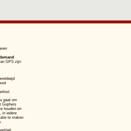
ceren
 demand
van GPS zijn:
ereldwijd
noot
erlost.
 nu gaat om
et Gophers
ate houden en
 in iedere
matie te maken
.
art/wit,