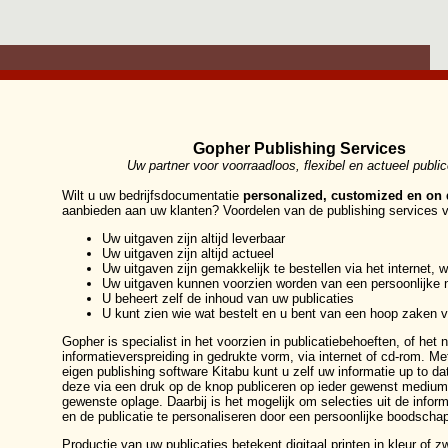
Gopher Publishing Services
Uw partner voor voorraadloos, flexibel en actueel publi
Wilt u uw bedrijfsdocumentatie
personalized, customized en on
aanbieden aan uw klanten? Voordelen van de publishing services 
Uw uitgaven zijn altijd leverbaar
Uw uitgaven zijn altijd actueel
Uw uitgaven zijn gemakkelijk te bestellen via het internet, w
Uw uitgaven kunnen voorzien worden van een persoonlijke 
U beheert zelf de inhoud van uw publicaties
U kunt zien wie wat bestelt en u bent van een hoop zaken v
Gopher is specialist in het voorzien in publicatiebehoeften, of het
informatieverspreiding in gedrukte vorm, via internet of cd-rom. M
eigen publishing software Kitabu kunt u zelf uw informatie up to d
deze via een druk op de knop publiceren op ieder gewenst medium,
gewenste oplage. Daarbij is het mogelijk om selecties uit de infor
en de publicatie te personaliseren door een persoonlijke boodschap
Productie van uw publicaties betekent digitaal printen in kleur of zw