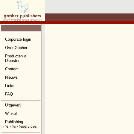
Corporate login
Over Gopher
Producten &
Diensten
Contact
Nieuws
Links
FAQ
Uitgeverij
Winkel
Publishing
ï¿½ï¿½ï¿½services